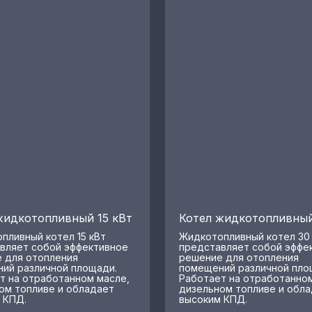
жидкотопливный 15 кВт
Котел жидкотопливный
пливный котел 15 кВт
Жидкотопливный котел 30
вляет собой эффективное
представляет собой эффе
 для отопления
решение для отопления
ий различной площади.
помещений различной пло
т на отработанном масле,
Работает на отработанном
ом топливе и обладает
дизельном топливе и обл
 КПД.
высоким КПД.