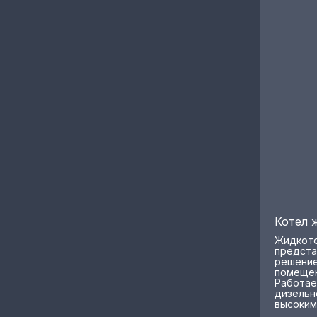
Котел 
Жидкото
предста
решение
помещен
Работае
дизельн
высоким