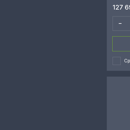
127 6
Ср