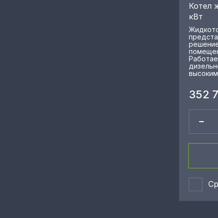
Котел 
кВт
Жидкото
предста
решение
помещен
Работае
дизельн
высоким
352 
Ср