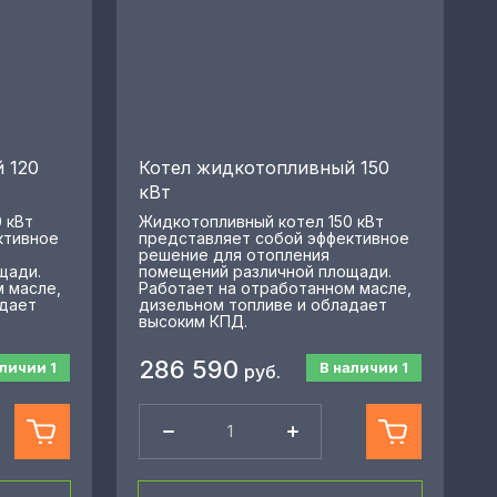
 120
Котел жидкотопливный 150
кВт
 кВт
Жидкотопливный котел 150 кВт
ктивное
представляет собой эффективное
решение для отопления
щади.
помещений различной площади.
 масле,
Работает на отработанном масле,
адает
дизельном топливе и обладает
высоким КПД.
286 590
аличии
1
В наличии
1
руб.