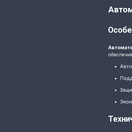
Автом
Особе
Автомати
обеспечи
Авто
Подд
Защи
Экон
Техни