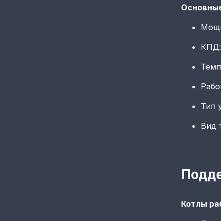
Основные
Мощн
КПД:
Темп
Рабо
Тип 
Вид 
Подде
Котлы ра