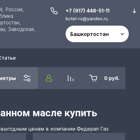
4, Россия,
+7 (917) 448-51-11
блика
kotel-rs@yandex.ru
ртостан,
зы, Заводская,
Статьи
метры
0
руб.
танном масле купить
 выгодным ценам в компании Федерал Газ