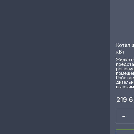
Котел 
кВт
Жидкото
предста
решение
помещен
Работае
дизельн
высоким
219 