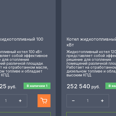
жидкотопливный 100
Котел жидкотопливный
кВт
пливный котел 100 кВт
Жидкотопливный котел 120
вляет собой эффективное
представляет собой эффе
 для отопления
решение для отопления
ий различной площади.
помещений различной пло
т на отработанном масле,
Работает на отработанном
ом топливе и обладает
дизельном топливе и обл
 КПД.
высоким КПД.
625
252 540
В наличии
1
В н
руб.
руб.