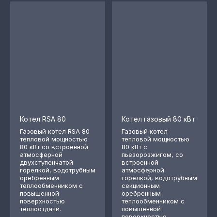
Котел RSA 80
Котел газовый 80 кВт
Газовый котел RSA 80
Газовый котел
тепловой мощностью
тепловой мощностью
80 кВт со встроенной
80 кВт с
атмосферной
пьезорозжигом, со
двухступенчатой
встроенной
горелкой, водотрубным
атмосферной
оребренным
горелкой, водотрубным
теплообменником с
секционным
повышенной
оребренным
поверхностью
теплообменником с
теплоотдачи.
повышенной
поверхностью