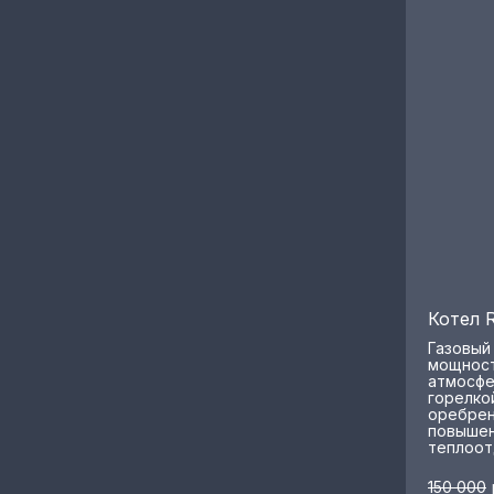
Котел 
Газовый
мощност
атмосфе
горелко
оребрен
повышен
теплоот
150 000