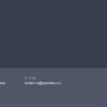
E-mail
ика
kotel-rs@yandex.ru