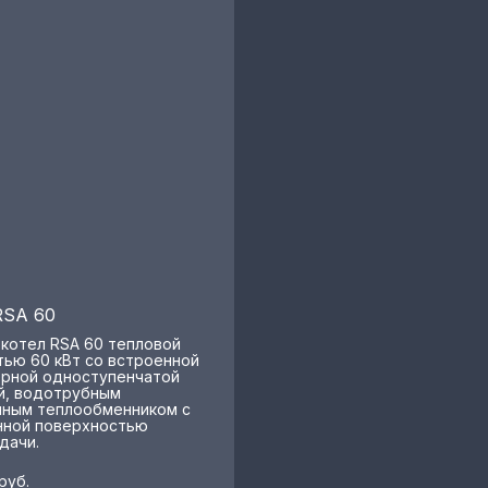
RSA 60
 котел RSA 60 тепловой
ью 60 кВт со встроенной
рной одноступенчатой
й, водотрубным
ным теплообменником с
ной поверхностью
дачи.
руб.