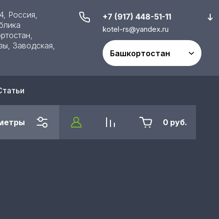
4, Россия,
+7 (917) 448-51-11
блика
kotel-rs@yandex.ru
ртостан,
зы, Заводская,
Статьи
метры
0
руб.